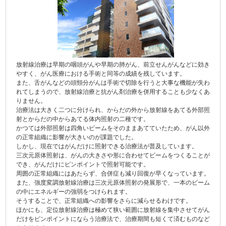
放射線治療は早期の咽頭がんや早期の肺がん、前立せんがんなどに効き
やすく、がん医療における手術と同等の成績を残しています。
また、舌がんなどの頭頸分がんは手術で切除を行うと大事な機能が失わ
れてしまうので、放射線治療と抗がん剤治療を併用することも少なくあ
りません。
治療法は大きく二つに分けられ、からだの外から放射線をあてる外部照
射とからだの中からあてる体内照射の二種です。
かつては外部照射は四角いビームをそのままあてていたため、がん以外
の正常組織に影響が大きいのが課題でした。
しかし、現在ではがんだけに照射できる治療法が普及しています。
三次元原体照射は、がんの大きさや形に合わせてビームをつくることが
でき、がんだけにピンポイントで照射可能です。
周囲の正常組織にはあたらず、合併症も減り回復が早くなっています。
また、強度変調放射線治療は三次元原体照射の発展形で、一本のビーム
の中にエネルギーの強弱をつけられます。
そうすることで、正常組織への影響をさらに減らせるわけです。
ほかにも、定位放射線治療は極めて狭い範囲に放射線を集中させてがん
だけをピンポイントにならう治療法で、治療期間も短くて済むものなど